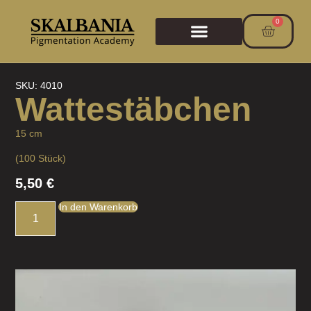
0
SKU: 4010
Wattestäbchen
15 cm
(100 Stück)
5,50
€
In den Warenkorb