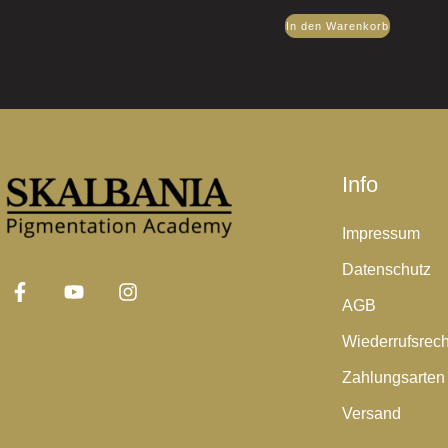
In den Warenkorb
Info
Impressum
Datenschutz
AGB
Wiederrufsrech
Zahlungsarten
Versand