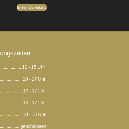
In den Warenkorb
nungszeiten
.................. 10 - 15 Uhr
................... 10 - 17 Uhr
.................... 10 - 17 Uhr
................... 10 - 17 Uhr
.................... 10 - 15 Uhr
..................geschlossen