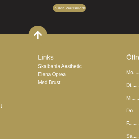
In den Warenkorb
Links
Öff
Skalbania Aesthetic
Mo.....
Elena Oprea
Med Brust
Di......
Mi.....
t
Do.....
F.......
Sa.....