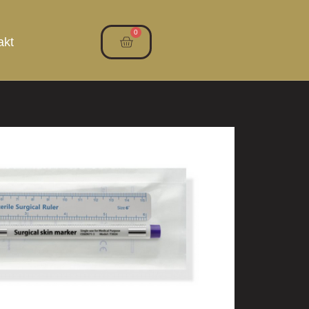
0
akt