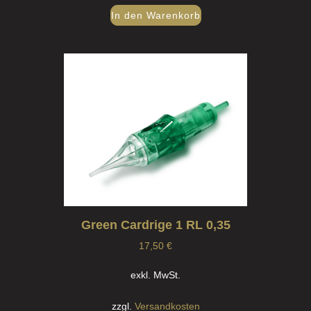
In den Warenkorb
Green Cardrige 1 RL 0,35
17,50
€
exkl. MwSt.
zzgl.
Versandkosten