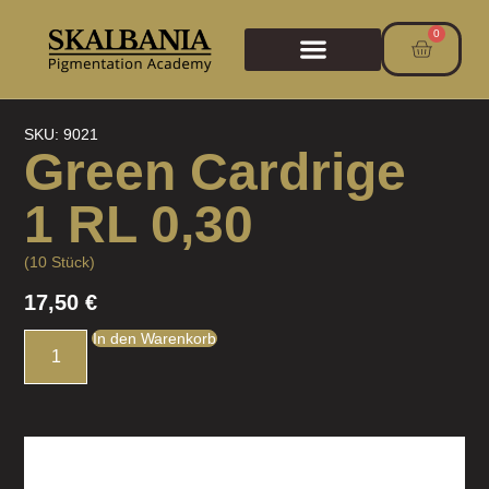
0
SKU: 9021
Green Cardrige
1 RL 0,30
(10 Stück)
17,50
€
In den Warenkorb