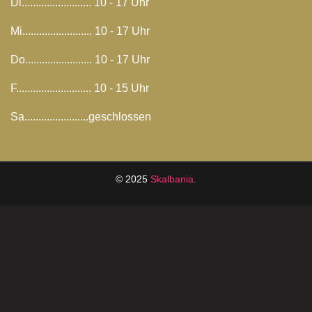
Di......................... 10 - 17 Uhr
Mi......................... 10 - 17 Uhr
Do........................ 10 - 17 Uhr
F........................... 10 - 15 Uhr
Sa.......................geschlossen
© 2025
Skalbania
.