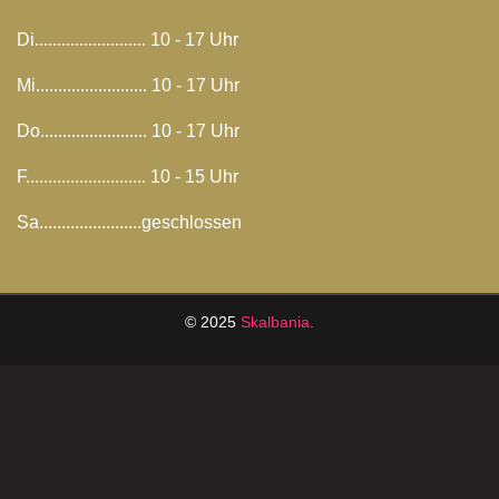
Di......................... 10 - 17 Uhr
Mi......................... 10 - 17 Uhr
Do........................ 10 - 17 Uhr
F........................... 10 - 15 Uhr
Sa.......................geschlossen
© 2025
Skalbania
.